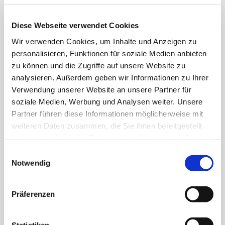
Diese Webseite verwendet Cookies
Willkommen bei Daniel Automobile
Wir verwenden Cookies, um Inhalte und Anzeigen zu
Auf unserer Homepage entdecken Sie alles rund um unsere
personalisieren, Funktionen für soziale Medien anbieten
Fahrzeuge, unseren umfassenden Service sowie kompetente
zu können und die Zugriffe auf unsere Website zu
Unterstützung beim Kauf oder Verkauf von Autos, Nutzfahrzeugen
und Sonderfahrzeugen.
analysieren. Außerdem geben wir Informationen zu Ihrer
Verwendung unserer Website an unsere Partner für
soziale Medien, Werbung und Analysen weiter. Unsere
Unsere Fahrzeugkategorien
Partner führen diese Informationen möglicherweise mit
Wir kaufen und verkaufen:
weiteren Daten zusammen, die Sie ihnen bereitgestellt
PKW
LKW
haben oder die sie im Rahmen Ihrer Nutzung der Dienste
Transporter
gesammelt haben.
Einwilligungsauswahl
Busse
Notwendig
Geländewagen
– Offroad- und SUV-Fahrzeuge
Rettungswagen (RTW)
Krankenwagen (KTW)
Notarzteinsatzfahrzeuge (NEF)
Präferenzen
Behindertentransportwagen (BTW)
First Responder Fahrzeuge
Feuerwehrfahrzeuge